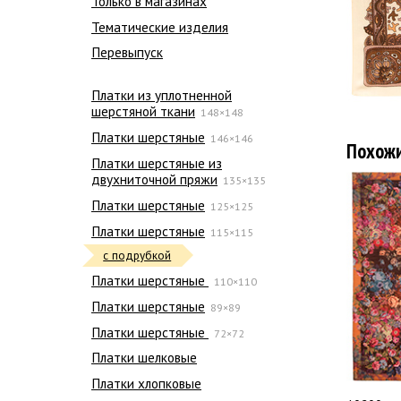
Только в магазинах
Тематические изделия
Перевыпуск
Платки из уплотненной
шерстяной ткани
148×148
Платки шерстяные
146×146
Похож
Платки шерстяные из
двухниточной пряжи
135×135
Платки шерстяные
125×125
Платки шерстяные
115×115
с подрубкой
Платки шерстяные
110×110
Платки шерстяные
89×89
Платки шерстяные
72×72
Платки шелковые
Платки хлопковые