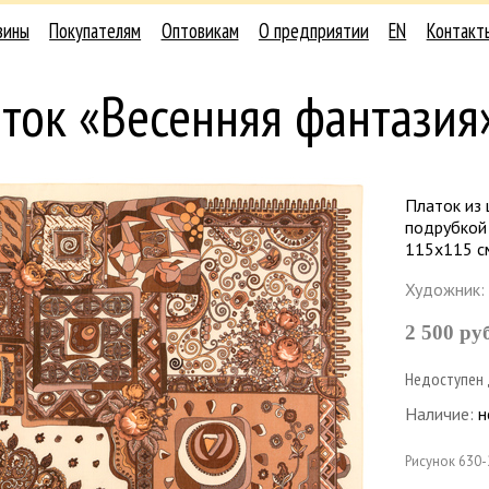
зины
Покупателям
Оптовикам
О предприятии
EN
Контакт
ток «Весенняя фантазия
Платок из 
подрубкой 
115х115 с
Художник:
2 500 ру
Недоступен 
Наличие:
н
Рисунок
630-