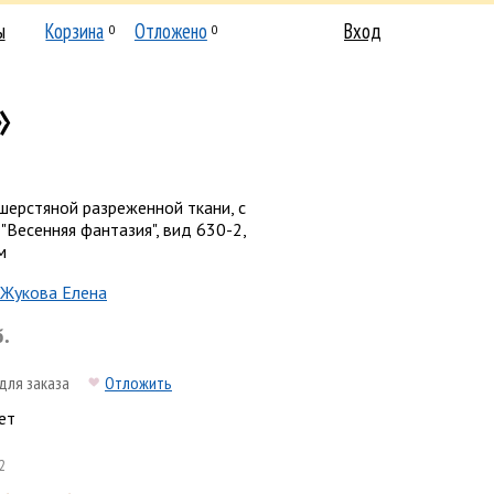
ы
Корзина
Отложено
Вход
0
0
»
шерстяной разреженной ткани, с
"Весенняя фантазия", вид 630-2,
м
Жукова Елена
б.
для заказа
Отложить
ет
2