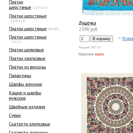
Платки
шерстяные
115×115
Платки шерстяные
110×110
Душечка
Платки шерстяные
2 690 руб.
89×89
Платки шерстяные
Отло
72×72
Рисунок
782-13
Платки шелковые
Наличие:
мало
Платки хлопковые
Платки из вискозы
Палантины
Шарфы женские
Кашне и шарфы
мужские
Швейные изделия
Сумки
Скатерти хлопковые
Скатерти, дорожки