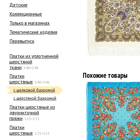
Детские
Коллекционные
Только в магазинах
Тематические изделия
Перевыпуск
Платки из уплотненной
шерстяной
ткани
148×148
Похожие товары
Платки
шерстяные
146×146
с шелковой бахромой
с шерстяной бахромой
Платки шерстяные из
двухниточной
пряжи
135×135
Платки
шерстяные
125×125