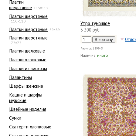
Платки
шерстяные
115×115
Платки шерстяные
110×110
Утро туманное
Платки шерстяные
3 300 руб.
89×89
Платки шерстяные
Отло
72×72
Рисунок
1899-3
Платки шелковые
Наличие:
много
Платки хлопковые
Платки из вискозы
Палантины
Шарфы женские
Кашне и шарфы
мужские
Швейные изделия
Сумки
Скатерти хлопковые
Скатерти, дорожки