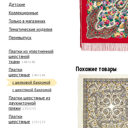
Детские
Коллекционные
Только в магазинах
Тематические изделия
Перевыпуск
Платки из уплотненной
шерстяной
ткани
148×148
Похожие товары
Платки
шерстяные
146×146
с шелковой бахромой
с шерстяной бахромой
Платки шерстяные из
двухниточной
пряжи
135×135
Платки
шерстяные
125×125