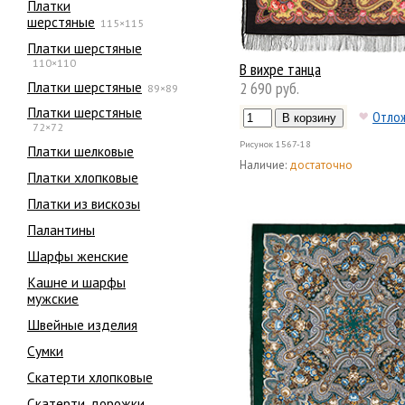
Платки
шерстяные
115×115
Платки шерстяные
110×110
В вихре танца
Платки шерстяные
2 690 руб.
89×89
Платки шерстяные
Отло
72×72
Рисунок
1567-18
Платки шелковые
Наличие:
достаточно
Платки хлопковые
Платки из вискозы
Палантины
Шарфы женские
Кашне и шарфы
мужские
Швейные изделия
Сумки
Скатерти хлопковые
Скатерти, дорожки