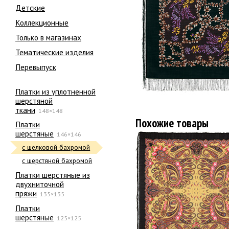
Детские
Коллекционные
Только в магазинах
Тематические изделия
Перевыпуск
Платки из уплотненной
шерстяной
ткани
148×148
Похожие товары
Платки
шерстяные
146×146
с шелковой бахромой
с шерстяной бахромой
Платки шерстяные из
двухниточной
пряжи
135×135
Платки
шерстяные
125×125