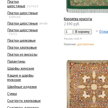
Платки
шерстяные
115×115
Платки шерстяные
110×110
Королева красоты
Платки шерстяные
2 690 руб.
89×89
Платки шерстяные
Отло
72×72
Рисунок
1686-9
Платки шелковые
Наличие:
достаточно
Платки хлопковые
Платки из вискозы
Палантины
Шарфы женские
Кашне и шарфы
мужские
Швейные изделия
Сумки
Скатерти хлопковые
Скатерти, дорожки