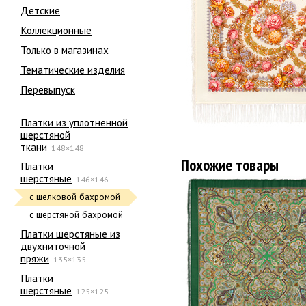
Детские
Коллекционные
Только в магазинах
Тематические изделия
Перевыпуск
Платки из уплотненной
шерстяной
ткани
148×148
Похожие товары
Платки
шерстяные
146×146
с шелковой бахромой
с шерстяной бахромой
Платки шерстяные из
двухниточной
пряжи
135×135
Платки
шерстяные
125×125