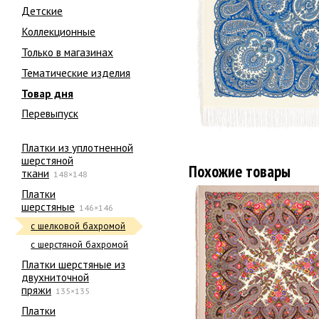
Детские
Коллекционные
Только в магазинах
Тематические изделия
Товар дня
Перевыпуск
Платки из уплотненной
шерстяной
Похожие товары
ткани
148×148
Платки
шерстяные
146×146
с шелковой бахромой
с шерстяной бахромой
Платки шерстяные из
двухниточной
пряжи
135×135
Платки