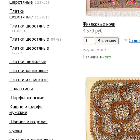
шерстяные
125×125
Платки
шерстяные
115×115
Фиалковые ночи
Платки шерстяные
4 370 руб.
110×110
Платки шерстяные
89×89
Отло
Платки шерстяные
Рисунок
1978-2
72×72
Наличие:
много
Платки шелковые
Платки хлопковые
Платки из вискозы
Палантины
Шарфы женские
Кашне и шарфы
мужские
Швейные изделия
Сумки
Скатерти хлопковые