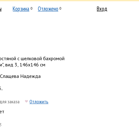
ы
Корзина
Отложено
Вход
0
0
рстяной с шелковой бахромой
и", вид 3, 146x146 см
Слащева Надежда
б.
для заказа
Отложить
ет
3