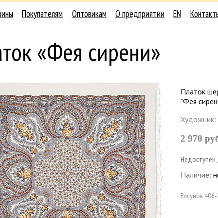
зины
Покупателям
Оптовикам
О предприятии
EN
Контакт
аток «Фея сирени»
Платок ше
"Фея сирен
Художник:
2 970 ру
Недоступен 
Наличие:
н
Рисунок
406-