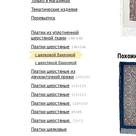
Только в магазинах
Тематические изделия
Перевыпуск
Платки из уплотненной
шерстяной ткани
148×148
Платки шерстяные
146×146
Похож
с шелковой бахромой
с шерстяной бахромой
Платки шерстяные из
двухниточной пряжи
135×135
Платки шерстяные
125×125
Платки шерстяные
115×115
Платки шерстяные
110×110
Платки шерстяные
89×89
Платки шерстяные
72×72
Платки шелковые