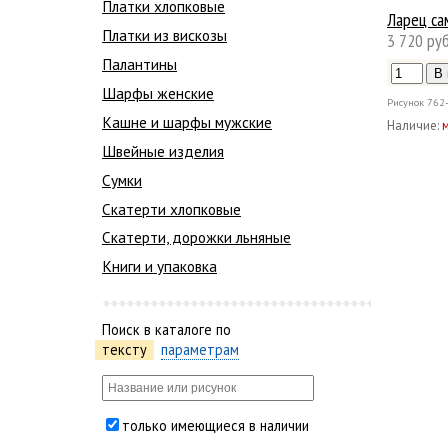
Платки хлопковые
Ларец са
Платки из вискозы
3 720 руб
Палантины
Шарфы женские
Рисунок
762
Кашне и шарфы мужские
Наличие:
Швейные изделия
Сумки
Скатерти хлопковые
Скатерти, дорожки льняные
Книги и упаковка
Поиск в каталоге по
тексту
параметрам
только имеющиеся в наличии