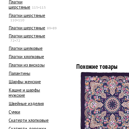
Платки
шерстяные
115×115
Платки шерстяные
110×110
Платки шерстяные
89×89
Платки шерстяные
72×72
Платки шелковые
Платки хлопковые
Платки из вискозы
Похожие товары
Палантины
Шарфы женские
Кашне и шарфы
мужские
Швейные изделия
Сумки
Скатерти хлопковые
Скатерти, дорожки