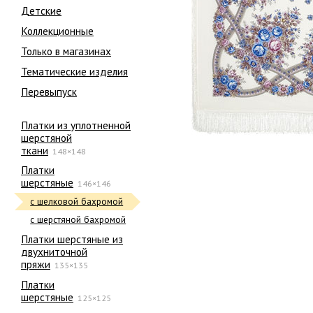
Детские
Коллекционные
Только в магазинах
Тематические изделия
Перевыпуск
Платки из уплотненной
шерстяной
ткани
148×148
Платки
шерстяные
146×146
с шелковой бахромой
с шерстяной бахромой
Платки шерстяные из
двухниточной
пряжи
135×135
Платки
шерстяные
125×125