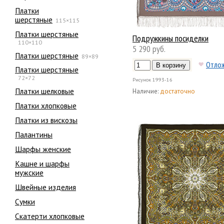
Платки
шерстяные
115×115
Платки шерстяные
Подружкины посиделки
110×110
5 290 руб.
Платки шерстяные
89×89
Отло
Платки шерстяные
72×72
Рисунок
1993-16
Платки шелковые
Наличие:
достаточно
Платки хлопковые
Платки из вискозы
Палантины
Шарфы женские
Кашне и шарфы
мужские
Швейные изделия
Сумки
Скатерти хлопковые