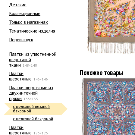
Детские
Коллекционные
Только в магазинах
Тематические изделия
Перевыпуск
Платки из уплотненной
шерстяной
ткани
148×148
Похожие товары
Платки
шерстяные
146×146
Платки шерстяные из
двухниточной
пряжи
135×135
с шелковой вязаной
бахромой
с шелковой бахромой
Платки
шерстяные
125×125