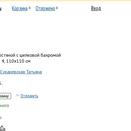
ы
Корзина
Отложено
Вход
0
0
рстяной с шелковой бахромой
д 4, 110х110 см
Сухаревская Татьяна
б.
Отложить
ного
4