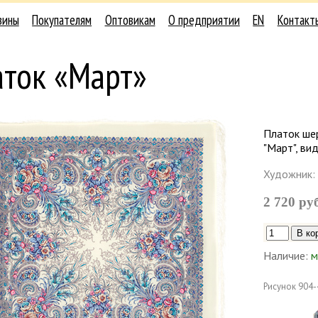
зины
Покупателям
Оптовикам
О предприятии
EN
Контакт
аток «Март»
Платок ше
"Март", ви
Художник:
2 720 ру
Наличие:
м
Рисунок
904-