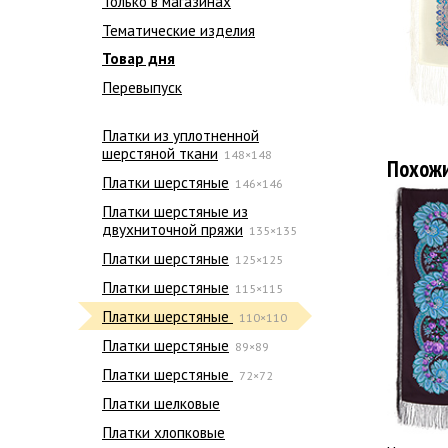
Только в магазинах
Тематические изделия
Товар дня
Перевыпуск
Платки из уплотненной
шерстяной ткани
148×148
Похож
Платки шерстяные
146×146
Платки шерстяные из
двухниточной пряжи
135×135
Платки шерстяные
125×125
Платки шерстяные
115×115
Платки шерстяные
110×110
Платки шерстяные
89×89
Платки шерстяные
72×72
Платки шелковые
Платки хлопковые