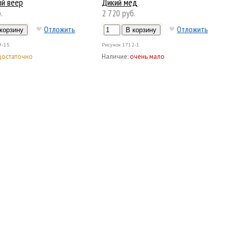
й веер
Дикий мёд
.
2 720 руб.
Отложить
Отложить
9-15
Рисунок
1712-1
достаточно
Наличие:
очень мало