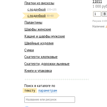
11011
Платки из вискозы
1 000 руб
с подрубкой
135×135
с подрубкой
80×80
Рисунок
110
Палантины
Наличие:
Шарфы женские
Кашне и шарфы мужские
Швейные изделия
Сумки
Скатерти хлопковые
Скатерти, дорожки льняные
Книги и упаковка
Поиск в каталоге по
тексту
параметрам