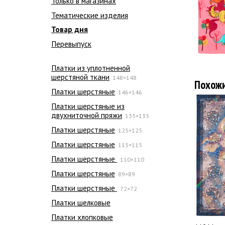
Только в магазинах
Тематические изделия
Товар дня
Перевыпуск
Платки из уплотненной
шерстяной ткани
148×148
Похож
Платки шерстяные
146×146
Платки шерстяные из
двухниточной пряжи
135×135
Платки шерстяные
125×125
Платки шерстяные
115×115
Платки шерстяные
110×110
Платки шерстяные
89×89
Платки шерстяные
72×72
Платки шелковые
Платки хлопковые