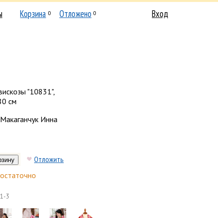
ы
Корзина
Отложено
Вход
0
0
вискозы "10831",
80 см
Макаганчук Инна
Отложить
остаточно
1-3