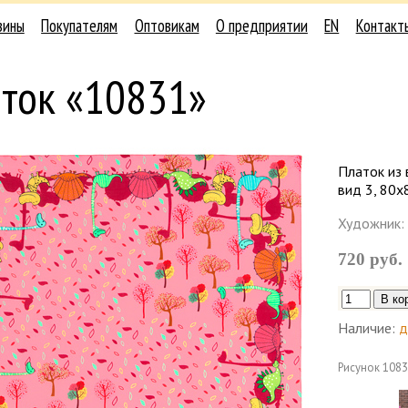
зины
Покупателям
Оптовикам
О предприятии
EN
Контакт
аток «10831»
Платок из 
вид 3, 80х
Художник:
720 руб.
Наличие:
д
Рисунок
1083