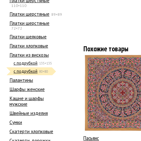
Платки шерстяные
110×110
Платки шерстяные
89×89
Платки шерстяные
72×72
Платки шелковые
Платки хлопковые
Похожие товары
Платки из вискозы
с подрубкой
135×135
с подрубкой
80×80
Палантины
Шарфы женские
Кашне и шарфы
мужские
Швейные изделия
Сумки
Скатерти хлопковые
Пасьянс
Скатерти, дорожки