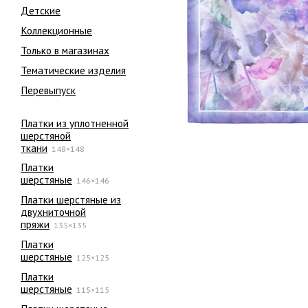
Детские
Коллекционные
Только в магазинах
Тематические изделия
Перевыпуск
Платки из уплотненной
шерстяной
ткани
148×148
Платки
шерстяные
146×146
Платки шерстяные из
двухниточной
пряжи
135×135
Платки
шерстяные
125×125
Платки
шерстяные
115×115