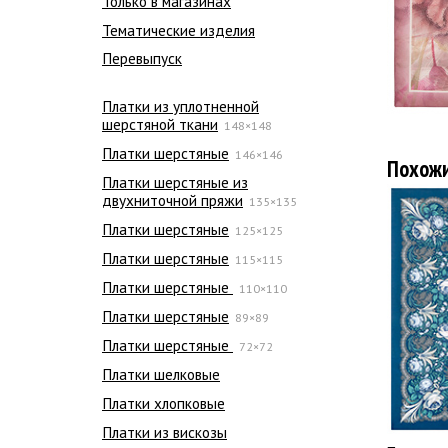
Только в магазинах
Тематические изделия
Перевыпуск
Платки из уплотненной
шерстяной ткани
148×148
Платки шерстяные
146×146
Похож
Платки шерстяные из
двухниточной пряжи
135×135
Платки шерстяные
125×125
Платки шерстяные
115×115
Платки шерстяные
110×110
Платки шерстяные
89×89
Платки шерстяные
72×72
Платки шелковые
Платки хлопковые
Платки из вискозы