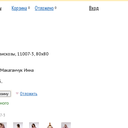
ы
Корзина
Отложено
Вход
0
0
вискозы, 11007-3, 80х80
Макаганчук Инна
б.
Отложить
ного
7-3