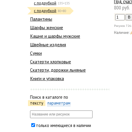
Под счас
с подрубкой
135×135
800 руб.
с подрубкой
80×80
Палантины
Рисунок
726
Шарфы женские
Наличие:
Кашне и шарфы мужские
Швейные изделия
Сумки
Скатерти хлопковые
Скатерти, дорожки льняные
Книги и упаковка
Поиск в каталоге по
тексту
параметрам
только имеющиеся в наличии