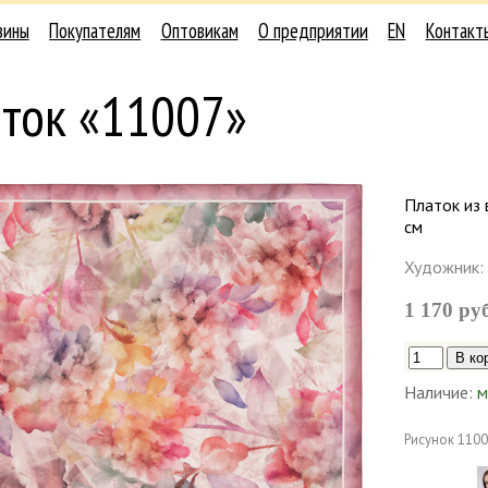
зины
Покупателям
Оптовикам
О предприятии
EN
Контакт
аток «11007»
Платок из 
см
Художник:
1 170 ру
Наличие:
м
Рисунок
1100