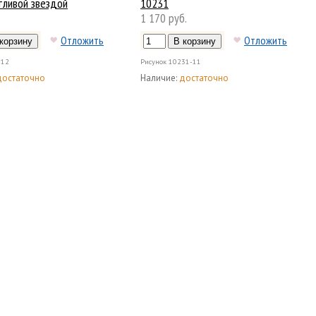
тливой звездой
10231
1 170 руб.
Отложить
Отложить
-12
Рисунок
10231-11
достаточно
Наличие:
достаточно