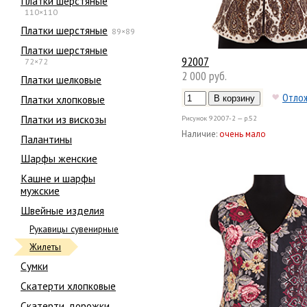
Платки шерстяные
110×110
Платки шерстяные
89×89
Платки шерстяные
92007
72×72
2 000 руб.
Платки шелковые
Отло
Платки хлопковые
Платки из вискозы
Рисунок
92007-2 — р.52
Наличие:
очень мало
Палантины
Шарфы женские
Кашне и шарфы
мужские
Швейные изделия
Рукавицы сувенирные
Жилеты
Сумки
Скатерти хлопковые
Скатерти, дорожки