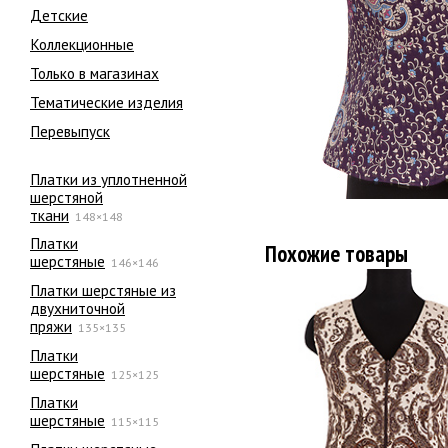
Детские
Коллекционные
Только в магазинах
Тематические изделия
Перевыпуск
Платки из уплотненной
шерстяной
ткани
148×148
Платки
Похожие товары
шерстяные
146×146
Платки шерстяные из
двухниточной
пряжи
135×135
Платки
шерстяные
125×125
Платки
шерстяные
115×115