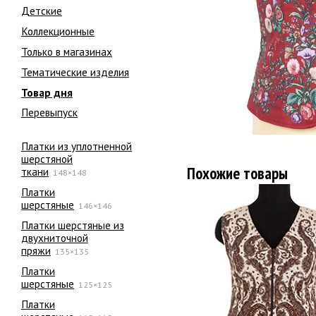
Детские
Коллекционные
Только в магазинах
Тематические изделия
Товар дня
Перевыпуск
Платки из уплотненной
шерстяной
Похожие товары
ткани
148×148
Платки
шерстяные
146×146
Платки шерстяные из
двухниточной
пряжи
135×135
Платки
шерстяные
125×125
Платки