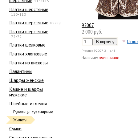
шерстяные
115×115
Платки шерстяные
110×110
Платки шерстяные
89×89
92007
2 000 руб.
Платки шерстяные
72×72
Отло
Платки шелковые
Рисунок
92007-2 — р.48
Платки хлопковые
Наличие:
очень мало
Платки из вискозы
Палантины
Шарфы женские
Кашне и шарфы
мужские
Швейные изделия
Рукавицы сувенирные
Жилеты
Сумки
Скатерти хлопковые