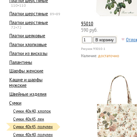
Платки шерстяные
110×110
Платки шерстяные
89×89
Платки шерстяные
93010
72×72
590 руб.
Платки шелковые
Отло
Платки хлопковые
Рисунок
93010-1
Платки из вискозы
Наличие:
достаточно
Палантины
Шарфы женские
Кашне и шарфы
мужские
Швейные изделия
Сумки
Сумки 40х40, хлопок
Сумки 40х45, лен
Сумки 40х45, полулен
Сумки 40х40, полулен