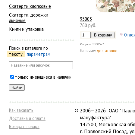
Скатерти хлопковые
Скатерти, дорожки
95005
льняные
760 руб.
Книги и упаковка
Отло
Рисунок
95005-2
Поиск в каталоге по
Наличие:
достаточно
тексту
параметрам
только имеющиеся в наличии
Как заказать
©
2006—2026 ОАО "Павло
мануфактура"
Доставка и оплата
142500, Московская обл
Возврат товара
г. Павловский Посад, ул.