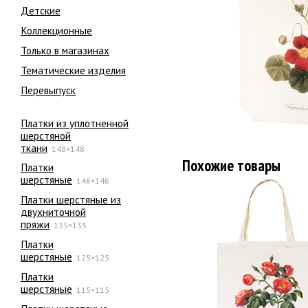
Детские
Коллекционные
Только в магазинах
Тематические изделия
Перевыпуск
Платки из уплотненной
шерстяной
ткани
148×148
Похожие товары
Платки
шерстяные
146×146
Платки шерстяные из
двухниточной
пряжи
135×135
Платки
шерстяные
125×125
Платки
шерстяные
115×115