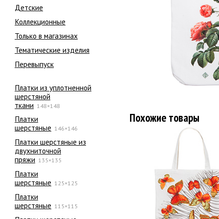
Детские
Коллекционные
Только в магазинах
Тематические изделия
Перевыпуск
Платки из уплотненной
шерстяной
ткани
148×148
Похожие товары
Платки
шерстяные
146×146
Платки шерстяные из
двухниточной
пряжи
135×135
Платки
шерстяные
125×125
Платки
шерстяные
115×115