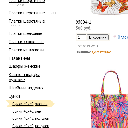
Платки шерстяные
110×110
Платки шерстяные
89×89
Платки шерстяные
95004-1
72×72
560 руб.
Платки шелковые
Отло
Платки хлопковые
Рисунок
95004-1
Платки из вискозы
Наличие:
достаточно
Палантины
Шарфы женские
Кашне и шарфы
мужские
Швейные изделия
Сумки
Сумки 40х40, хлопок
Сумки 40х45, лен
Сумки 40х45, полулен
Сумки 40х40, полулен