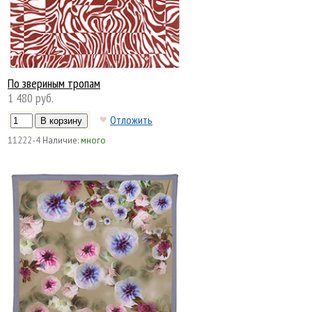
По звериным тропам
1 480 руб.
Отложить
11222-4
Наличие:
много