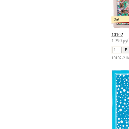
Хит!
10102
1 290 руб
10102-2
Н