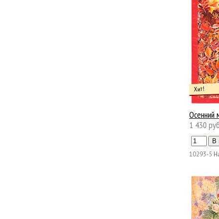
Хит!
Осенний 
1 430 руб
10293-5
Н