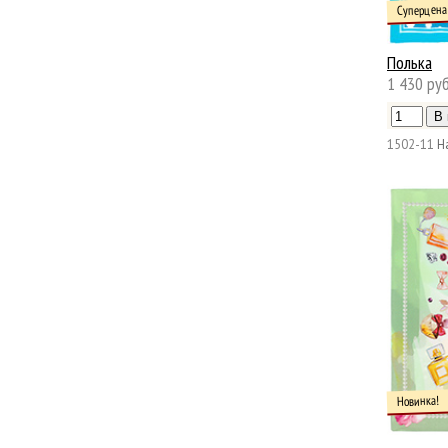
Суперцена
Полька
1 430 руб
1502-11
Н
Новинка!