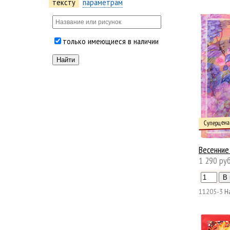
тексту
параметрам
только имеющиеся в наличии
Суперцена
Весенние
1 290 руб
11205-3
Н