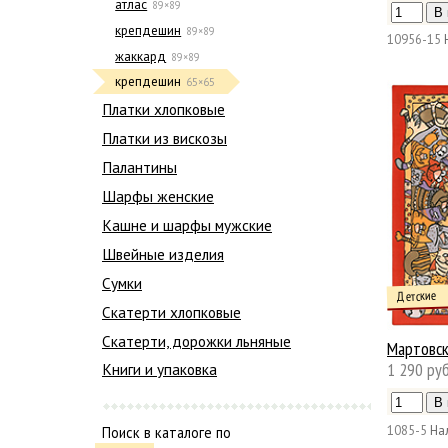
атлас
89×89
крепдешин
89×89
10956-15
жаккард
89×89
крепдешин
65×65
Платки хлопковые
Платки из вискозы
Палантины
Шарфы женские
Кашне и шарфы мужские
Швейные изделия
Сумки
Детские
Скатерти хлопковые
Скатерти, дорожки льняные
Мартовск
1 290 руб
Книги и упаковка
1085-5
На
Поиск в каталоге по