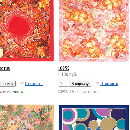
мотив
10955
.
1 100 руб.
Отложить
Отложить
аличие:
много
10955-3
Наличие:
много