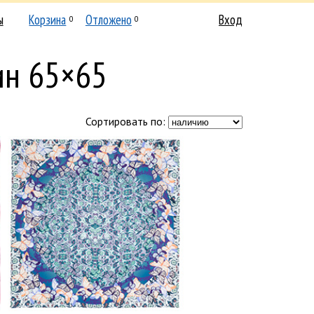
ы
Корзина
Отложено
Вход
0
0
ин 65×65
Сортировать по: