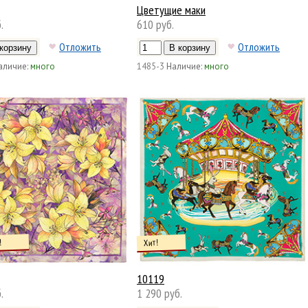
Цветущие маки
.
610 руб.
Отложить
Отложить
аличие:
много
1485-3
Наличие:
много
!
Хит!
10119
.
1 290 руб.