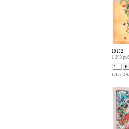
10182
1 290 руб
10182-2
Н