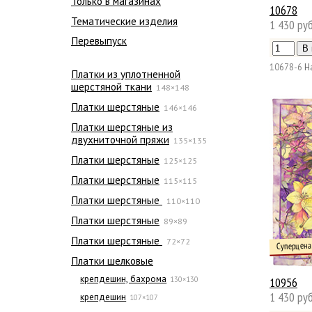
Только в магазинах
10678
Тематические изделия
1 430 руб
Перевыпуск
10678-6
Н
Платки из уплотненной
шерстяной ткани
148×148
Платки шерстяные
146×146
Платки шерстяные из
двухниточной пряжи
135×135
Платки шерстяные
125×125
Платки шерстяные
115×115
Платки шерстяные
110×110
Платки шерстяные
89×89
Платки шерстяные
72×72
Суперцена
Платки шелковые
крепдешин, бахрома
10956
130×130
1 430 руб
крепдешин
107×107