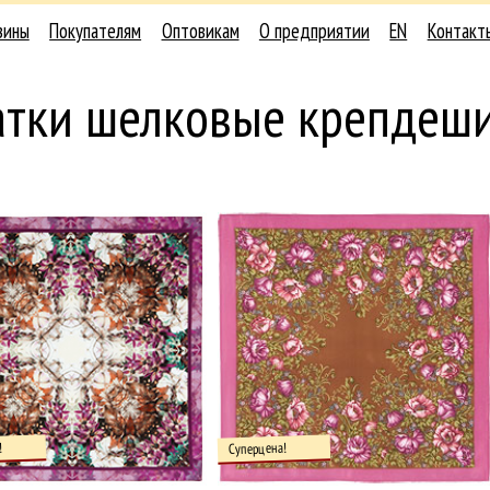
зины
Покупателям
Оптовикам
О предприятии
EN
Контакт
атки шелковые крепдеш
!
Суперцена!