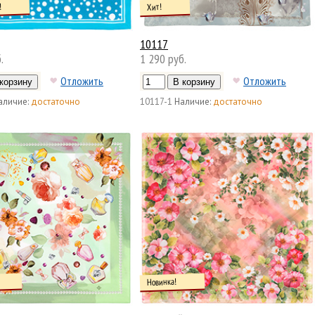
!
Хит!
10117
.
1 290 руб.
Отложить
Отложить
аличие:
достаточно
10117-1
Наличие:
достаточно
Новинка!