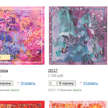
!
 росы
10117
.
1 100 руб.
Отложить
Отложить
аличие:
много
10117-3
Наличие:
много