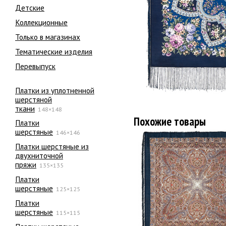
Детские
Коллекционные
Только в магазинах
Тематические изделия
Перевыпуск
Платки из уплотненной
шерстяной
ткани
148×148
Похожие товары
Платки
шерстяные
146×146
Платки шерстяные из
двухниточной
пряжи
135×135
Платки
шерстяные
125×125
Платки
шерстяные
115×115