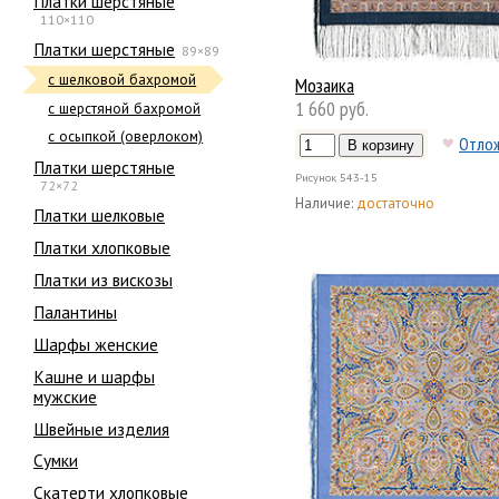
Платки шерстяные
110×110
Платки шерстяные
89×89
с шелковой бахромой
Мозаика
1 660 руб.
с шерстяной бахромой
с осыпкой (оверлоком)
Отло
Платки шерстяные
Рисунок
543-15
72×72
Наличие:
достаточно
Платки шелковые
Платки хлопковые
Платки из вискозы
Палантины
Шарфы женские
Кашне и шарфы
мужские
Швейные изделия
Сумки
Скатерти хлопковые