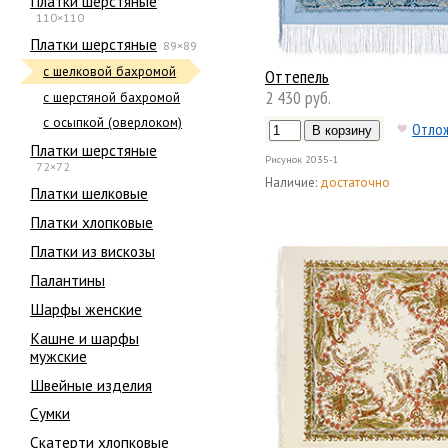
Платки шерстяные
110×110
Платки шерстяные
89×89
с шелковой бахромой
Оттепель
2 430 руб.
с шерстяной бахромой
с осыпкой (оверлоком)
Отло
Платки шерстяные
Рисунок
2035-1
72×72
Наличие:
достаточно
Платки шелковые
Платки хлопковые
Платки из вискозы
Палантины
Шарфы женские
Кашне и шарфы
мужские
Швейные изделия
Сумки
Скатерти хлопковые