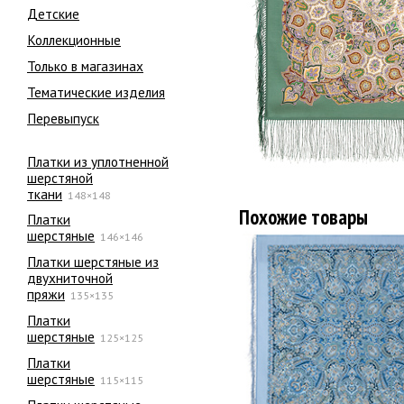
Детские
Коллекционные
Только в магазинах
Тематические изделия
Перевыпуск
Платки из уплотненной
шерстяной
ткани
148×148
Похожие товары
Платки
шерстяные
146×146
Платки шерстяные из
двухниточной
пряжи
135×135
Платки
шерстяные
125×125
Платки
шерстяные
115×115