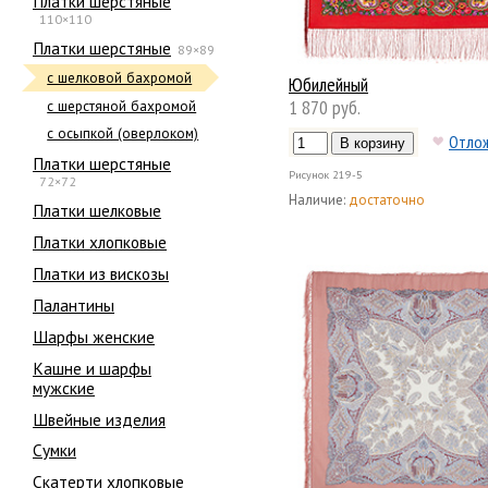
Платки шерстяные
110×110
Платки шерстяные
89×89
с шелковой бахромой
Юбилейный
1 870 руб.
с шерстяной бахромой
с осыпкой (оверлоком)
Отло
Платки шерстяные
Рисунок
219-5
72×72
Наличие:
достаточно
Платки шелковые
Платки хлопковые
Платки из вискозы
Палантины
Шарфы женские
Кашне и шарфы
мужские
Швейные изделия
Сумки
Скатерти хлопковые