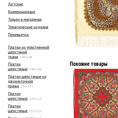
Детские
Коллекционные
Только в магазинах
Тематические изделия
Перевыпуск
Платки из уплотненной
шерстяной
ткани
148×148
Похожие товары
Платки
шерстяные
146×146
Платки шерстяные из
двухниточной
пряжи
135×135
Платки
шерстяные
125×125
Платки
шерстяные
115×115