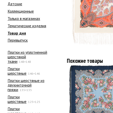
Детские
Коллекционные
Только в магазинах
Тематические изделия
Товар дня
Перевыпуск
Платки из уплотненной
шерстяной
Похожие товары
ткани
148×148
Платки
шерстяные
146×146
Платки шерстяные из
двухниточной
пряжи
135×135
Платки
шерстяные
125×125
Платки