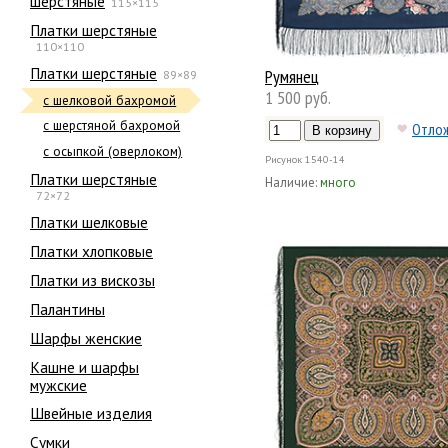
шерстяные
115×115
Платки шерстяные
110×110
Платки шерстяные
Румянец
89×89
1 500 руб.
с шелковой бахромой
с шерстяной бахромой
Отло
с осыпкой (оверлоком)
Рисунок
1540-14
Платки шерстяные
Наличие:
много
72×72
Платки шелковые
Платки хлопковые
Платки из вискозы
Палантины
Шарфы женские
Кашне и шарфы
мужские
Швейные изделия
Сумки