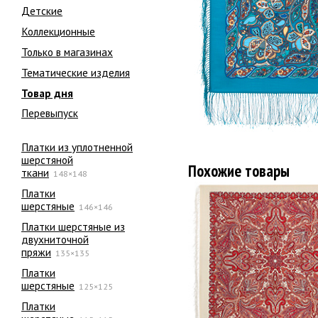
Детские
Коллекционные
Только в магазинах
Тематические изделия
Товар дня
Перевыпуск
Платки из уплотненной
шерстяной
Похожие товары
ткани
148×148
Платки
шерстяные
146×146
Платки шерстяные из
двухниточной
пряжи
135×135
Платки
шерстяные
125×125
Платки