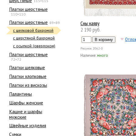
шерстяные
115×115
Платки шерстяные
110×110
Платки шерстяные
Сны наяву
89×89
2 190 руб.
с шелковой бахромой
с шерстяной бахромой
Отло
с осыпкой (оверлоком)
Рисунок
2062-0
Платки шерстяные
Наличие:
много
72×72
Платки шелковые
Платки хлопковые
Платки из вискозы
Палантины
Шарфы женские
Кашне и шарфы
мужские
Швейные изделия
Сумки