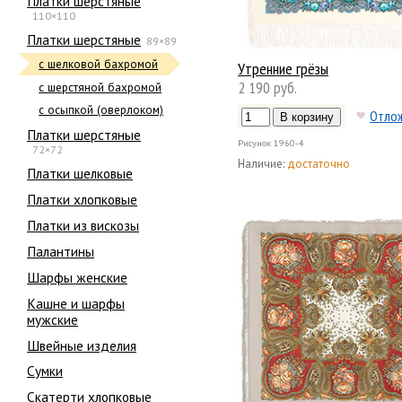
Платки шерстяные
110×110
Платки шерстяные
89×89
с шелковой бахромой
Утренние грёзы
2 190 руб.
с шерстяной бахромой
с осыпкой (оверлоком)
Отло
Платки шерстяные
Рисунок
1960-4
72×72
Наличие:
достаточно
Платки шелковые
Платки хлопковые
Платки из вискозы
Палантины
Шарфы женские
Кашне и шарфы
мужские
Швейные изделия
Сумки
Скатерти хлопковые