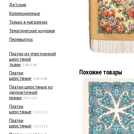
Детские
Коллекционные
Только в магазинах
Тематические изделия
Перевыпуск
Платки из уплотненной
шерстяной
ткани
148×148
Похожие товары
Платки
шерстяные
146×146
Платки шерстяные из
двухниточной
пряжи
135×135
Платки
шерстяные
125×125
Платки
шерстяные
115×115