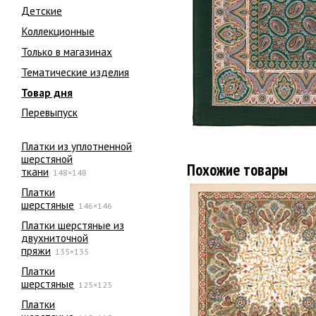
Детские
Коллекционные
Только в магазинах
Тематические изделия
Товар дня
Перевыпуск
Платки из уплотненной
шерстяной
Похожие товары
ткани
148×148
Платки
шерстяные
146×146
Платки шерстяные из
двухниточной
пряжи
135×135
Платки
шерстяные
125×125
Платки