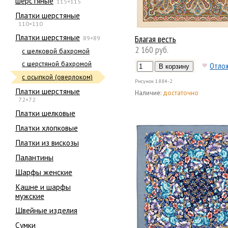
шерстяные
115×115
Платки шерстяные
110×110
Платки шерстяные
Благая весть
89×89
2 160 руб.
с шелковой бахромой
с шерстяной бахромой
Отло
с осыпкой (оверлоком)
Рисунок
1884-2
Платки шерстяные
Наличие:
достаточно
72×72
Платки шелковые
Платки хлопковые
Платки из вискозы
Палантины
Шарфы женские
Кашне и шарфы
мужские
Швейные изделия
Сумки