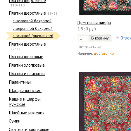
Платки шерстяные
110×110
Платки шерстяные
89×89
с шелковой бахромой
Цветочная нимфа
1 950 руб.
с шерстяной бахромой
с осыпкой (оверлоком)
Отло
Платки шерстяные
Рисунок
1831-18
72×72
Наличие:
достаточно
Платки шелковые
Платки хлопковые
Платки из вискозы
Палантины
Шарфы женские
Кашне и шарфы
мужские
Швейные изделия
Сумки
Скатерти хлопковые