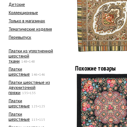
Детские
Коллекционные
Только в магазинах
Тематические изделия
Перевыпуск
Платки из уплотненной
шерстяной
ткани
148×148
Похожие товары
Платки
шерстяные
146×146
Платки шерстяные из
двухниточной
пряжи
135×135
Платки
шерстяные
125×125
Платки
шерстяные
115×115