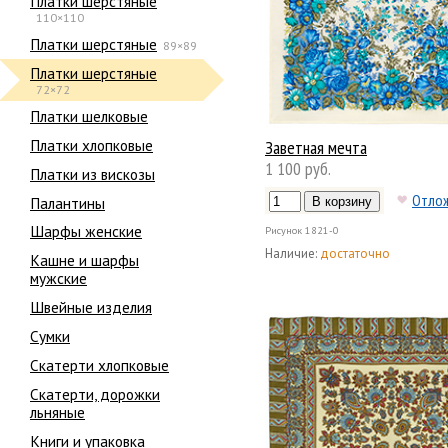
Платки шерстяные
110×110
Платки шерстяные
89×89
Платки шерстяные
72×72
Платки шелковые
Платки хлопковые
Заветная мечта
1 100 руб.
Платки из вискозы
Отло
Палантины
Шарфы женские
Рисунок
1821-0
Наличие:
достаточно
Кашне и шарфы
мужские
Швейные изделия
Сумки
Скатерти хлопковые
Скатерти, дорожки
льняные
Книги и упаковка