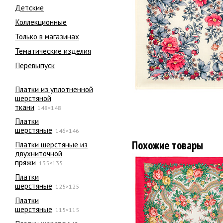
Детские
Коллекционные
Только в магазинах
Тематические изделия
Перевыпуск
Платки из уплотненной
шерстяной
ткани
148×148
Платки
шерстяные
146×146
Похожие товары
Платки шерстяные из
двухниточной
пряжи
135×135
Платки
шерстяные
125×125
Платки
шерстяные
115×115