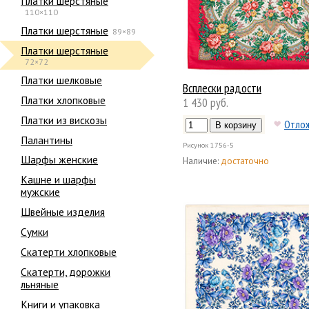
Платки шерстяные
110×110
Платки шерстяные
89×89
Платки шерстяные
72×72
Платки шелковые
Всплески радости
Платки хлопковые
1 430 руб.
Платки из вискозы
Отло
Палантины
Рисунок
1756-5
Шарфы женские
Наличие:
достаточно
Кашне и шарфы
мужские
Швейные изделия
Сумки
Скатерти хлопковые
Скатерти, дорожки
льняные
Книги и упаковка