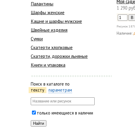
Мой сади
Палантины
1 290 руб
Шарфы женские
Кашне и шарфы мужские
Рисунок
187
Швейные изделия
Наличие:
Сумки
Скатерти хлопковые
Скатерти, дорожки льняные
Книги и упаковка
Поиск в каталоге по
тексту
параметрам
только имеющиеся в наличии