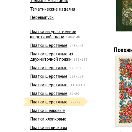
Только в магазинах
Тематические изделия
Перевыпуск
Платки из уплотненной
шерстяной ткани
148×148
Платки шерстяные
146×146
Похож
Платки шерстяные из
двухниточной пряжи
135×135
Платки шерстяные
125×125
Платки шерстяные
115×115
Платки шерстяные
110×110
Платки шерстяные
89×89
Платки шерстяные
72×72
Платки шелковые
Платки хлопковые
Платки из вискозы