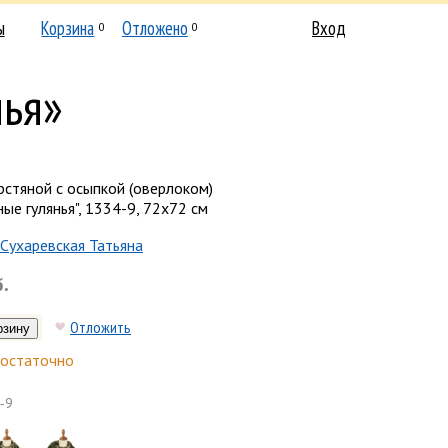
ы
Корзина
Отложено
Вход
0
0
нья»
стяной с осыпкой (оверлоком)
ые гулянья", 1334-9, 72х72 см
Сухаревская Татьяна
б.
Отложить
остаточно
-9