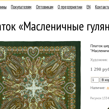
зины
Покупателям
Оптовикам
О предприятии
EN
Контакт
аток «Масленичные гуля
Платок шер
"Масленичн
Художник:
1 290 ру
Наличие:
д
Рисунок
1334