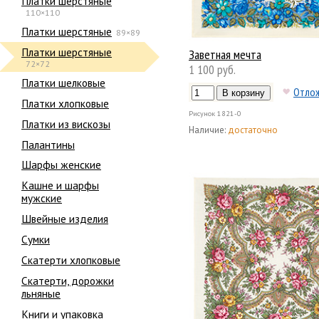
Платки шерстяные
110×110
Платки шерстяные
89×89
Платки шерстяные
Заветная мечта
72×72
1 100 руб.
Платки шелковые
Отло
Платки хлопковые
Рисунок
1821-0
Платки из вискозы
Наличие:
достаточно
Палантины
Шарфы женские
Кашне и шарфы
мужские
Швейные изделия
Сумки
Скатерти хлопковые
Скатерти, дорожки
льняные
Книги и упаковка