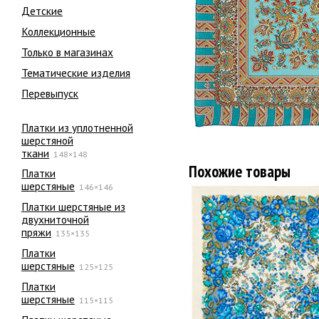
Детские
Коллекционные
Только в магазинах
Тематические изделия
Перевыпуск
Платки из уплотненной
шерстяной
ткани
148×148
Похожие товары
Платки
шерстяные
146×146
Платки шерстяные из
двухниточной
пряжи
135×135
Платки
шерстяные
125×125
Платки
шерстяные
115×115