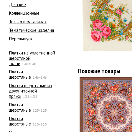
Детские
Коллекционные
Только в магазинах
Тематические изделия
Перевыпуск
Платки из уплотненной
шерстяной
ткани
148×148
Похожие товары
Платки
шерстяные
146×146
Платки шерстяные из
двухниточной
пряжи
135×135
Платки
шерстяные
125×125
Платки
шерстяные
115×115