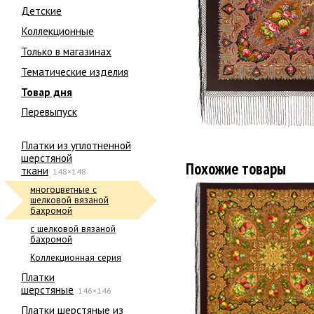
Детские
Коллекционные
Только в магазинах
Тематические изделия
Товар дня
Перевыпуск
Платки из уплотненной
шерстяной
Похожие товары
ткани
148×148
многоцветные с
шелковой вязаной
бахромой
с шелковой вязаной
бахромой
Коллекционная серия
Платки
шерстяные
146×146
Платки шерстяные из