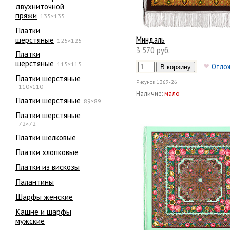
двухниточной
пряжи
135×135
Платки
Миндаль
шерстяные
125×125
3 570 руб.
Платки
шерстяные
115×115
Отло
Платки шерстяные
Рисунок
1369-26
110×110
Наличие:
мало
Платки шерстяные
89×89
Платки шерстяные
72×72
Платки шелковые
Платки хлопковые
Платки из вискозы
Палантины
Шарфы женские
Кашне и шарфы
мужские