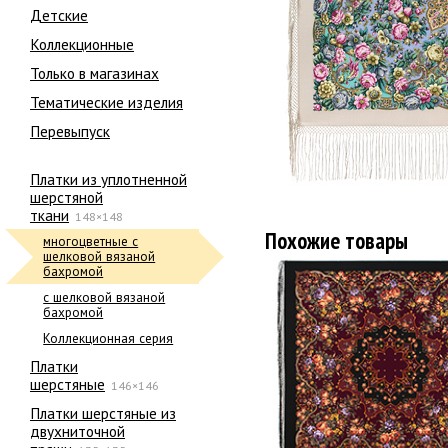
Детские
Коллекционные
Только в магазинах
Тематические изделия
Перевыпуск
Платки из уплотненной
шерстяной
ткани
148×148
Похожие товары
многоцветные с
шелковой вязаной
бахромой
с шелковой вязаной
бахромой
Коллекционная серия
Платки
шерстяные
146×146
Платки шерстяные из
двухниточной