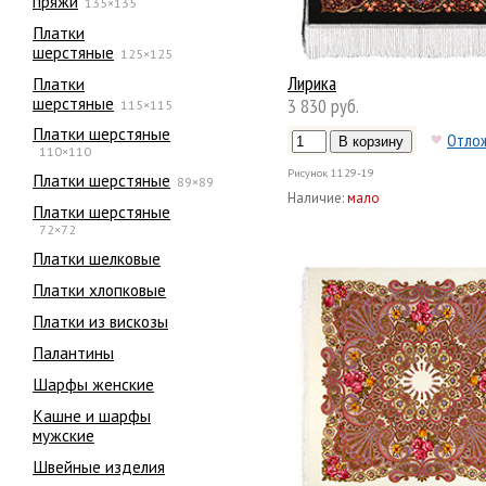
пряжи
135×135
Платки
шерстяные
125×125
Лирика
Платки
шерстяные
3 830 руб.
115×115
Платки шерстяные
Отло
110×110
Рисунок
1129-19
Платки шерстяные
89×89
Наличие:
мало
Платки шерстяные
72×72
Платки шелковые
Платки хлопковые
Платки из вискозы
Палантины
Шарфы женские
Кашне и шарфы
мужские
Швейные изделия