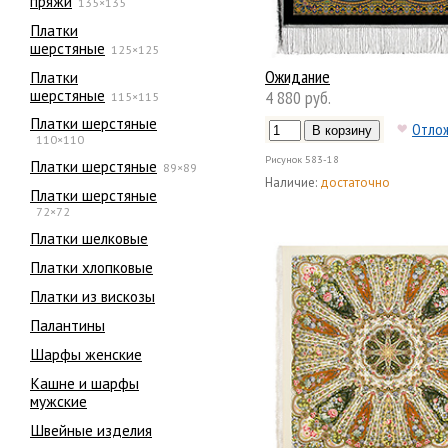
пряжи
135×135
Платки
шерстяные
125×125
Ожидание
Платки
шерстяные
4 880 руб.
115×115
Платки шерстяные
Отло
110×110
Рисунок
583-18
Платки шерстяные
89×89
Наличие:
достаточно
Платки шерстяные
72×72
Платки шелковые
Платки хлопковые
Платки из вискозы
Палантины
Шарфы женские
Кашне и шарфы
мужские
Швейные изделия