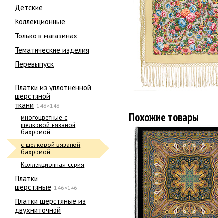
Детские
Коллекционные
Только в магазинах
Тематические изделия
Перевыпуск
Платки из уплотненной
шерстяной
ткани
148×148
Похожие товары
многоцветные с
шелковой вязаной
бахромой
с шелковой вязаной
бахромой
Коллекционная серия
Платки
шерстяные
146×146
Платки шерстяные из
двухниточной