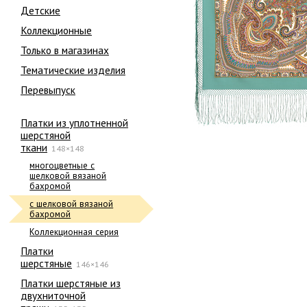
Детские
Коллекционные
Только в магазинах
Тематические изделия
Перевыпуск
Платки из уплотненной
шерстяной
ткани
148×148
многоцветные с
шелковой вязаной
бахромой
с шелковой вязаной
бахромой
Коллекционная серия
Платки
шерстяные
146×146
Платки шерстяные из
двухниточной