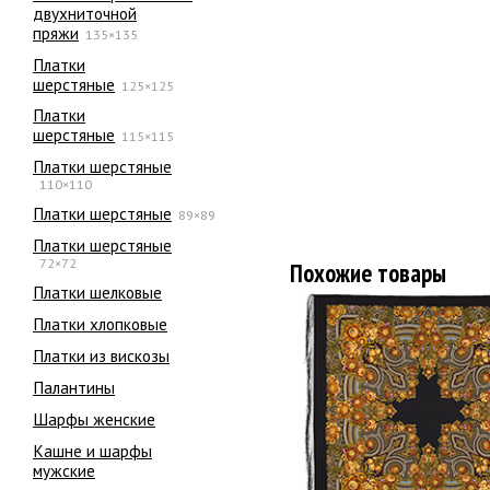
двухниточной
пряжи
135×135
Платки
шерстяные
125×125
Платки
шерстяные
115×115
Платки шерстяные
110×110
Платки шерстяные
89×89
Платки шерстяные
72×72
Похожие товары
Платки шелковые
Платки хлопковые
Платки из вискозы
Палантины
Шарфы женские
Кашне и шарфы
мужские