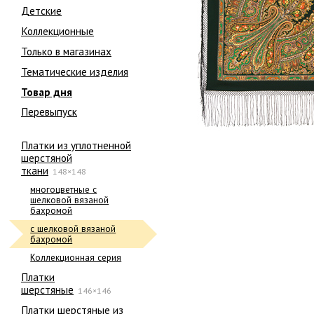
Детские
Коллекционные
Только в магазинах
Тематические изделия
Товар дня
Перевыпуск
Платки из уплотненной
шерстяной
ткани
148×148
многоцветные с
шелковой вязаной
бахромой
с шелковой вязаной
бахромой
Коллекционная серия
Платки
шерстяные
146×146
Платки шерстяные из