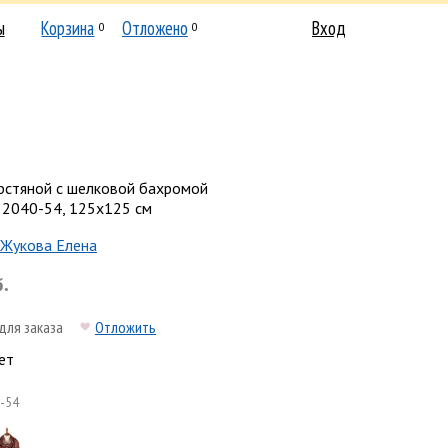
ы
Корзина
Отложено
Вход
0
0
рстяной с шелковой бахромой
 2040-54, 125х125 см
Жукова Елена
б.
для заказа
Отложить
ет
-54