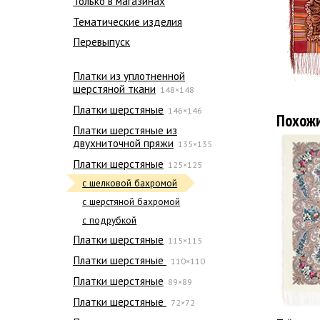
Только в магазинах
Тематические изделия
Перевыпуск
Платки из уплотненной
шерстяной ткани
148×148
Платки шерстяные
146×146
Похож
Платки шерстяные из
двухниточной пряжи
135×135
Платки шерстяные
125×125
с шелковой бахромой
с шерстяной бахромой
с подрубкой
Платки шерстяные
115×115
Платки шерстяные
110×110
Платки шерстяные
89×89
Платки шерстяные
72×72