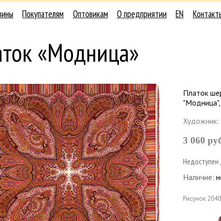
зины
Покупателям
Оптовикам
О предприятии
EN
Контакт
аток «Модница»
Платок ше
"Модница",
Художник:
3 060 ру
Недоступен 
Наличие:
н
Рисунок
2040