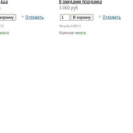
рдца
В ожидании праздника
.
3 060 руб.
Отложить
Отложить
7-0
Рисунок
1895-5
много
Наличие:
много