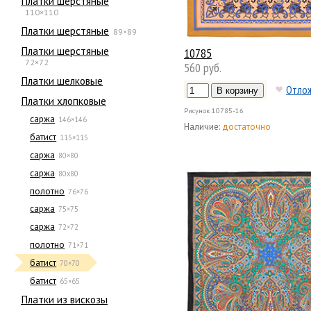
Платки шерстяные
110×110
Платки шерстяные
89×89
Платки шерстяные
10785
72×72
560 руб.
Платки шелковые
Отло
Платки хлопковые
Рисунок
10785-16
саржа
146×146
Наличие:
достаточно
батист
115×115
саржа
80×80
саржа
80х80
полотно
76×76
саржа
75×75
саржа
72×72
полотно
71×71
батист
70×70
батист
65×65
Платки из вискозы