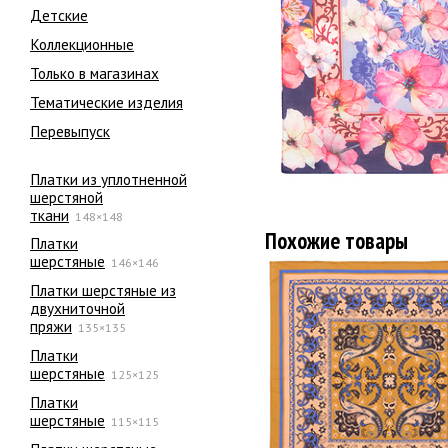
Детские
Коллекционные
Только в магазинах
Тематические изделия
Перевыпуск
Платки из уплотненной
шерстяной
ткани
148×148
Похожие товары
Платки
шерстяные
146×146
Платки шерстяные из
двухниточной
пряжи
135×135
Платки
шерстяные
125×125
Платки
шерстяные
115×115