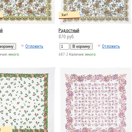
Хит!
ый
Радостный
870 руб.
Отложить
Отложить
чие:
много
687-2
Наличие:
много
!