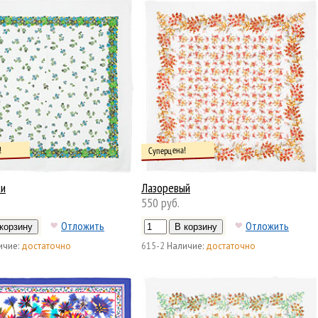
!
Суперцена!
ки
Лазоревый
550 руб.
Отложить
Отложить
ичие:
достаточно
615-2
Наличие:
достаточно