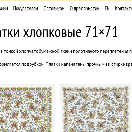
зины
Покупателям
Оптовикам
О предприятии
EN
Контакт
атки хлопковые 71×71
з тонкой хлопчатобумажной ткани полотняного переплетения пл
рмляется подрубкой. Платки напечатаны прочными к стирке кр