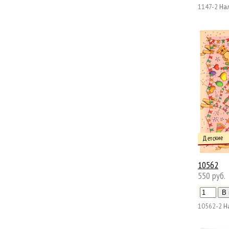
1147-2
На
Детские
10562
550 руб.
10562-2
Н