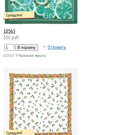
Суперцена!
10563
550 руб.
Отложить
10563-9
Наличие:
много
Суперцена!