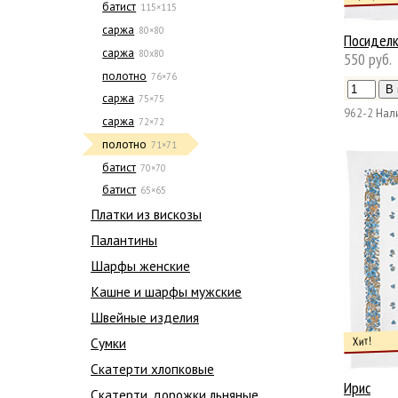
батист
115×115
саржа
80×80
Посидел
саржа
80х80
550 руб.
полотно
76×76
саржа
75×75
962-2
Нал
саржа
72×72
полотно
71×71
батист
70×70
батист
65×65
Платки из вискозы
Палантины
Шарфы женские
Кашне и шарфы мужские
Швейные изделия
Хит!
Сумки
Скатерти хлопковые
Ирис
Скатерти, дорожки льняные