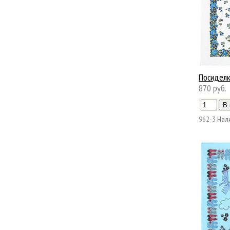
Посидел
870 руб.
962-3
Нал