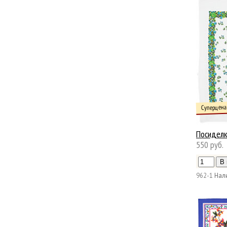
Суперцена
Посидел
550 руб.
962-1
Нал