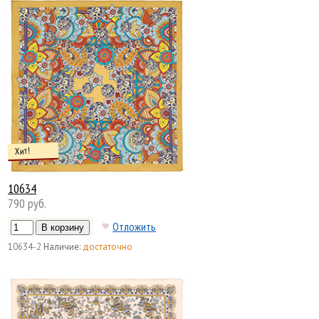
Хит!
10634
790 руб.
Отложить
10634-2
Наличие:
достаточно