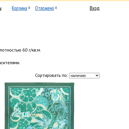
ы
Корзина
Отложено
Вход
0
0
отностью 60 г/кв.м.
асителями.
Сортировать по: