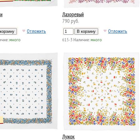
ки
Лазоревый
790 руб.
Отложить
Отложить
ичие:
много
615-3
Наличие:
много
Лужок