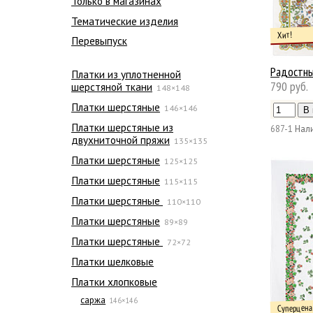
Только в магазинах
Тематические изделия
Хит!
Перевыпуск
Радостн
Платки из уплотненной
790 руб.
шерстяной ткани
148×148
Платки шерстяные
146×146
Платки шерстяные из
687-1
Нали
двухниточной пряжи
135×135
Платки шерстяные
125×125
Платки шерстяные
115×115
Платки шерстяные
110×110
Платки шерстяные
89×89
Платки шерстяные
72×72
Платки шелковые
Платки хлопковые
саржа
146×146
Суперцена