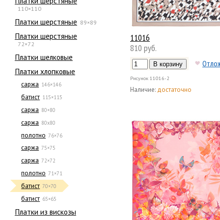
Платки шерстяные
110×110
Платки шерстяные
89×89
Платки шерстяные
11016
72×72
810 руб.
Платки шелковые
Отло
Платки хлопковые
Рисунок
11016-2
саржа
146×146
Наличие:
достаточно
батист
115×115
саржа
80×80
саржа
80х80
полотно
76×76
саржа
75×75
саржа
72×72
полотно
71×71
батист
70×70
батист
65×65
Платки из вискозы