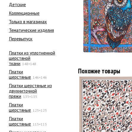
Детские
Коллекционные
Только в магазинах
Тематические изделия
Перевыпуск
Платки из уплотненной
шерстяной
ткани
148×148
Похожие товары
Платки
шерстяные
146×146
Платки шерстяные из
двухниточной
пряжи
135×135
Платки
шерстяные
125×125
Платки
шерстяные
115×115