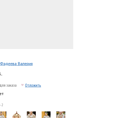
Фадеева Валерия
б.
для заказа
Отложить
ет
-2