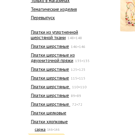
Только в магазинах
Тематические изделия
Перевыпуск
Платки из уплотненной
шерстяной ткани
148×148
Платки шерстяные
146×146
Платки шерстяные из
двухниточной пряжи
135×135
Платки шерстяные
125×125
Платки шерстяные
115×115
Платки шерстяные
110×110
Платки шерстяные
89×89
Платки шерстяные
72×72
Платки шелковые
Платки хлопковые
саржа
146×146