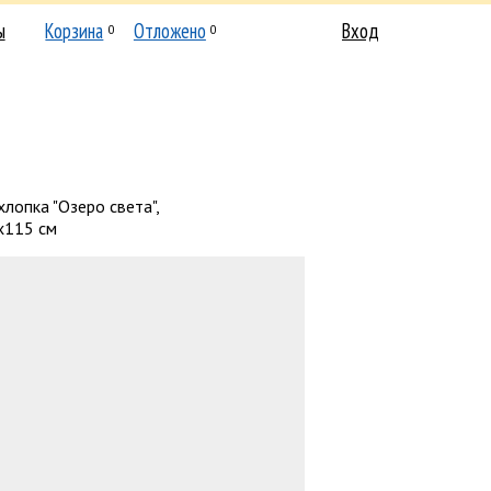
ы
Корзина
Отложено
Вход
0
0
хлопка "Озеро света",
х115 см