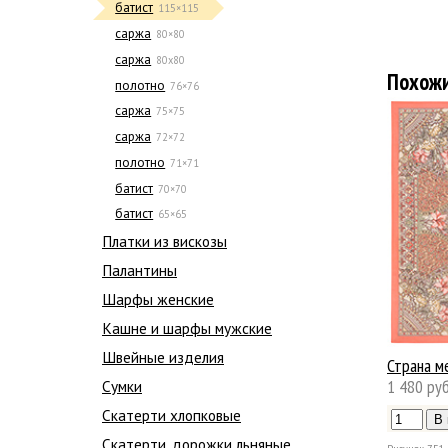
батист
115×115
саржа
80×80
саржа
80х80
Похож
полотно
76×76
саржа
75×75
саржа
72×72
полотно
71×71
батист
70×70
батист
65×65
Платки из вискозы
Палантины
Шарфы женские
Кашне и шарфы мужские
Швейные изделия
Страна м
1 480 руб
Сумки
Скатерти хлопковые
Скатерти, дорожки льняные