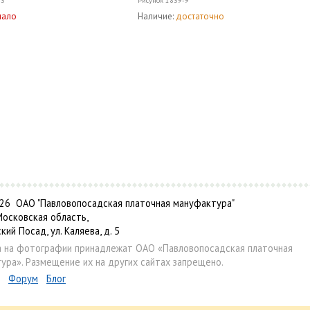
-3
Рисунок
1839-9
мало
Наличие:
достаточно
6 ОАО "Павловопосадская платочная мануфактура"
Московская область,
ский Посад, ул. Каляева, д. 5
а на фотографии принадлежат ОАО «Павловопосадская платочная
ура». Размещение их на других сайтах запрещено.
Форум
Блог