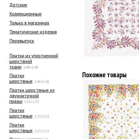
Детские
Коллекционные
Только в магазинах
Тематические изделия
Перевыпуск
Платки из уплотненной
шерстяной
ткани
148×148
Похожие товары
Платки
шерстяные
146×146
Платки шерстяные из
двухниточной
пряжи
135×135
Платки
шерстяные
125×125
Платки
шерстяные
115×115