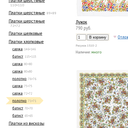
Платки шерстяные
110×110
Платки шерстяные
89×89
Платки шерстяные
Лужок
72×72
790 руб.
Платки шелковые
Отло
Платки хлопковые
Рисунок
1510-2
саржа
146×146
Наличие:
много
батист
115×115
саржа
80×80
саржа
80х80
полотно
76×76
саржа
75×75
саржа
72×72
полотно
71×71
батист
70×70
батист
65×65
Платки из вискозы