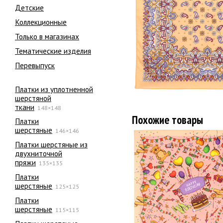
Детские
Коллекционные
Только в магазинах
Тематические изделия
Перевыпуск
Платки из уплотненной
шерстяной
ткани
148×148
Похожие товары
Платки
шерстяные
146×146
Платки шерстяные из
двухниточной
пряжи
135×135
Платки
шерстяные
125×125
Платки
шерстяные
115×115