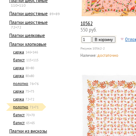
Платки шерстяные
110×110
Платки шерстяные
89×89
Платки шерстяные
10562
72×72
550 руб.
Платки шелковые
Отло
Платки хлопковые
Рисунок
10562-2
саржа
146×146
Наличие:
достаточно
батист
115×115
саржа
80×80
саржа
80х80
полотно
76×76
саржа
75×75
саржа
72×72
полотно
71×71
батист
70×70
батист
65×65
Платки из вискозы