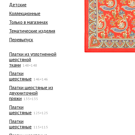
Детские
Коллекционные
Только в магазинах
Тематические изделия
Перевыпуск
Платки из уплотненной
шерстяной
ткани
148×148
Платки
шерстяные
146×146
Платки шерстяные из
двухниточной
пряжи
135×135
Платки
шерстяные
125×125
Платки
шерстяные
115×115