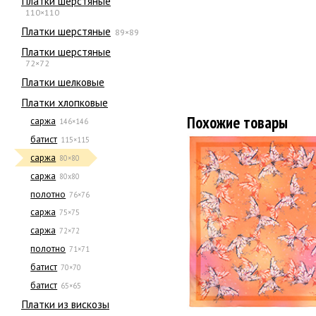
Платки шерстяные
110×110
Платки шерстяные
89×89
Платки шерстяные
72×72
Платки шелковые
Платки хлопковые
Похожие товары
саржа
146×146
батист
115×115
саржа
80×80
саржа
80х80
полотно
76×76
саржа
75×75
саржа
72×72
полотно
71×71
батист
70×70
батист
65×65
Платки из вискозы