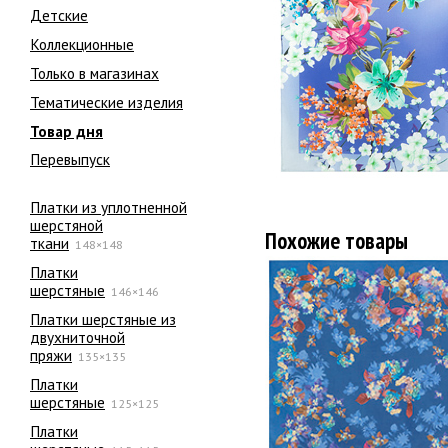
Детские
Коллекционные
Только в магазинах
Тематические изделия
Товар дня
Перевыпуск
Платки из уплотненной
шерстяной
Похожие товары
ткани
148×148
Платки
шерстяные
146×146
Платки шерстяные из
двухниточной
пряжи
135×135
Платки
шерстяные
125×125
Платки