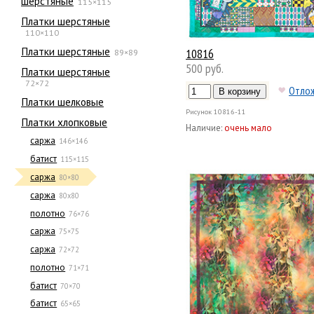
шерстяные
115×115
Платки шерстяные
110×110
Платки шерстяные
10816
89×89
500 руб.
Платки шерстяные
72×72
Отло
Платки шелковые
Рисунок
10816-11
Платки хлопковые
Наличие:
очень мало
саржа
146×146
батист
115×115
саржа
80×80
саржа
80х80
полотно
76×76
саржа
75×75
саржа
72×72
полотно
71×71
батист
70×70
батист
65×65