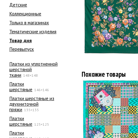
Детские
Коллекционные
Только в магазинах
Тематические изделия
Товар дня
Перевыпуск
Платки из уплотненной
шерстяной
Похожие товары
ткани
148×148
Платки
шерстяные
146×146
Платки шерстяные из
двухниточной
пряжи
135×135
Платки
шерстяные
125×125
Платки