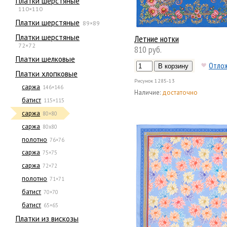
Платки шерстяные
110×110
Платки шерстяные
89×89
Платки шерстяные
Летние нотки
72×72
810 руб.
Платки шелковые
Отло
Платки хлопковые
Рисунок
1285-13
саржа
146×146
Наличие:
достаточно
батист
115×115
саржа
80×80
саржа
80х80
полотно
76×76
саржа
75×75
саржа
72×72
полотно
71×71
батист
70×70
батист
65×65
Платки из вискозы