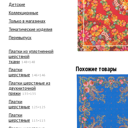
Детские
Коллекционные
Только в магазинах
Тематические изделия
Перевыпуск
Платки из уплотненной
шерстяной
ткани
148×148
Похожие товары
Платки
шерстяные
146×146
Платки шерстяные из
двухниточной
пряжи
135×135
Платки
шерстяные
125×125
Платки
шерстяные
115×115