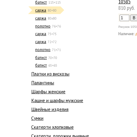
10585
батист
115×115
810 руб.
саржа
80×80
саржа
80х80
полотно
76×76
Рисунок
105
Наличие:
саржа
75×75
саржа
72×72
полотно
71×71
батист
70×70
батист
65×65
Платки из вискозы
Палантины
Шарфы женские
Кашне и шарфы мужские
Швейные изделия
Сумки
Скатерти хлопковые
Скатерти, дорожки льняные