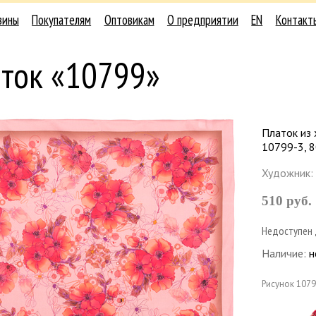
зины
Покупателям
Оптовикам
О предприятии
EN
Контакт
аток «10799»
Платок из 
10799-3, 
Художник:
510 руб.
Недоступен 
Наличие:
н
Рисунок
1079