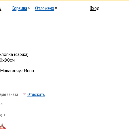
ы
Корзина
Отложено
Вход
0
0
хлопка (саржа),
80х80см
Макаганчук Инна
для заказа
Отложить
ет
9-3