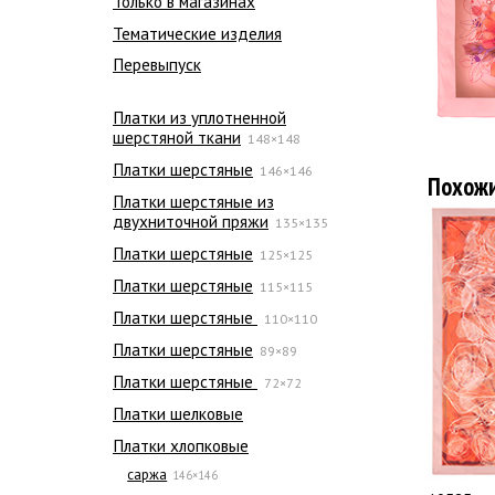
Только в магазинах
Тематические изделия
Перевыпуск
Платки из уплотненной
шерстяной ткани
148×148
Платки шерстяные
146×146
Похож
Платки шерстяные из
двухниточной пряжи
135×135
Платки шерстяные
125×125
Платки шерстяные
115×115
Платки шерстяные
110×110
Платки шерстяные
89×89
Платки шерстяные
72×72
Платки шелковые
Платки хлопковые
саржа
146×146