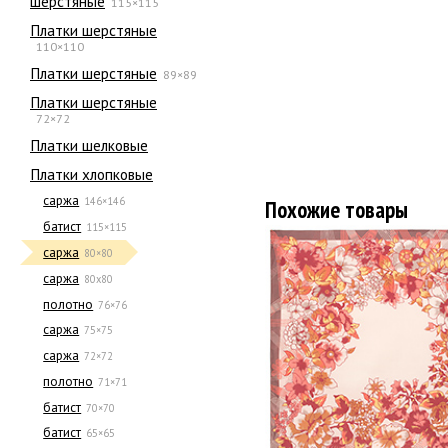
шерстяные
115×115
Платки шерстяные
110×110
Платки шерстяные
89×89
Платки шерстяные
72×72
Платки шелковые
Платки хлопковые
саржа
146×146
Похожие товары
батист
115×115
саржа
80×80
саржа
80х80
полотно
76×76
саржа
75×75
саржа
72×72
полотно
71×71
батист
70×70
батист
65×65