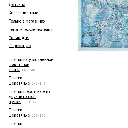
Детские
Коллекционные
Только в магазинах
Тематические изделия
Товар дня
Перевыпуск
Платки из уплотненной
шерстяной
ткани
148×148
Платки
шерстяные
146×146
Платки шерстяные из
двухниточной
пряжи
135×135
Платки
шерстяные
125×125
Платки