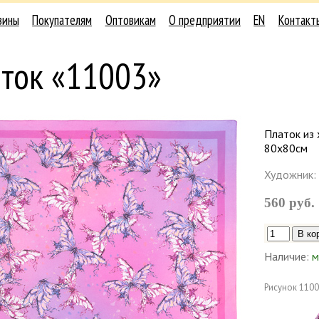
зины
Покупателям
Оптовикам
О предприятии
EN
Контакт
аток «11003»
Платок из 
80х80см
Художник:
560 руб.
Наличие:
м
Рисунок
1100