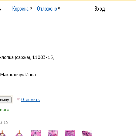
ы
Корзина
Отложено
Вход
0
0
хлопка (саржа), 11003-15,
Макаганчук Инна
Отложить
ного
3-15