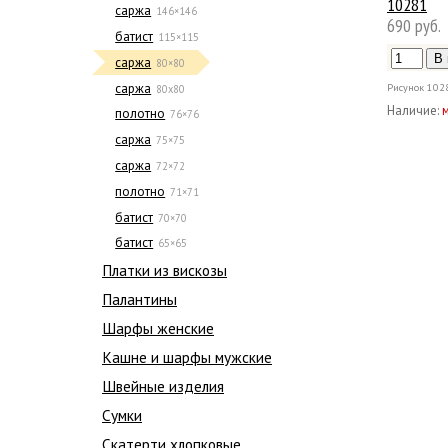
10281
саржа
146×146
690 руб.
батист
115×115
саржа
80×80
саржа
Рисунок
102
80х80
Наличие:
полотно
76×76
саржа
75×75
саржа
72×72
полотно
71×71
батист
70×70
батист
65×65
Платки из вискозы
Палантины
Шарфы женские
Кашне и шарфы мужские
Швейные изделия
Сумки
Скатерти хлопковые