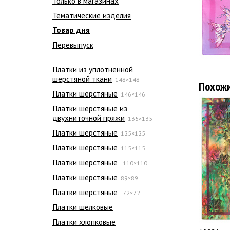
Только в магазинах
Тематические изделия
Товар дня
Перевыпуск
Платки из уплотненной
шерстяной ткани
148×148
Похож
Платки шерстяные
146×146
Платки шерстяные из
двухниточной пряжи
135×135
Платки шерстяные
125×125
Платки шерстяные
115×115
Платки шерстяные
110×110
Платки шерстяные
89×89
Платки шерстяные
72×72
Платки шелковые
Платки хлопковые